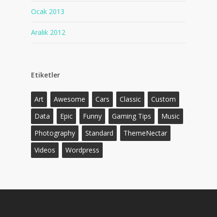
Ocak 2013
Aralık 2012
Etiketler
Art
Awesome
Cars
Classic
Custom
Data
Epic
Funny
Gaming Tips
Music
Photography
Standard
ThemeNectar
Videos
Wordpress