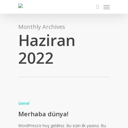
Menu
Skip
to
search
main
content
Monthly Archives
Haziran
2022
Genel
Merhaba dünya!
WordPress’e hoş geldiniz. Bu sizin ilk yazınız. Bu